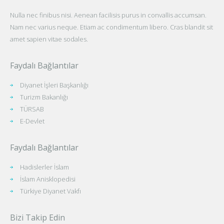
Nulla nec finibus nisi. Aenean facilisis purus in convallis accumsan.
Nam nec varius neque. Etiam ac condimentum libero. Cras blandit sit
amet sapien vitae sodales.
Faydalı Bağlantılar
Diyanet İşleri Başkanlığı
Turizm Bakanlığı
TÜRSAB
E-Devlet
Faydalı Bağlantılar
Hadislerler İslam
İslam Anisklopedisi
Türkiye Diyanet Vakfı
Bizi Takip Edin