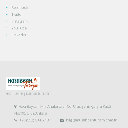
Facebook
Twitter
Instagram
YouTube
LinkedIn
HAC | UMRE | KÜLTÜR TURLARI
Hacı Bayram Mh. Anafartalar Cd. Ulus Şehir Çarşısı Kat:5
No:195 Ulus/Ankara
+90 (552) 634 57 87
bilgi@musabbahturizm.com.tr